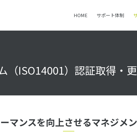
ml/denkaku.com/wp-content/themes/denkaku/header.php
on line
50
HOME
サポート体制
H
（ISO14001）認証取得・
ーマンスを向上させる
マネジメン