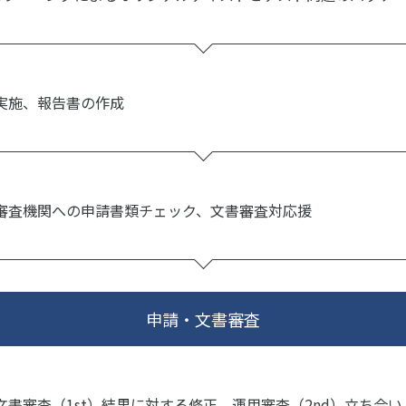
実施、報告書の作成
審査機関への申請書類チェック、文書審査対応援
申請・文書審査
文書審査（1st）結果に対する修正、運用審査（2nd）立ち合い