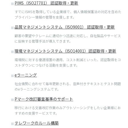
PIMS（ISO27701） 認証取得・更新
すでにISMSを取得している企業様で、個⼈情報保護法の対応を含めた
プライバシー情報の管理を支援します。
品質マネジメントシステム（ISO9001） 認証取得・更新
顧客の要望やクレームに適切かつ迅速に対応し、⾃社製品やサービス
に反映する管理⼿法が導⼊できます。
環境マネジメントシステム（ISO14001）認証取得・更新
環境税に対する優遇措置の適⽤、コスト削減といった、認証取得をコ
ストダウンにつなげる活動を⽀援します。
eラーニング
社会情勢に合わせて毎年更新される、音声付きテキストとテスト問題
のeラーニングシステムです。
Pマーク改訂審査基準のサポート
移行における文書改訂作業のみアウトソーシングをしたい企業様にお
すすめの支援サービスです。
テレワークのルール構築