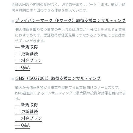
会議の回数や期間の制限なく、必ず取得までサポートします。細かい疑
問や質問にすぐ回答できる体制を整えています。
プライバシーマーク（Pマーク）取得支援コンサルティング
個⼈情報を取り扱う事業の売上または収益が半分以上を占める企業様
におすすめです。認証取得が経営発展につながるよう対応にご⽀援さ
せていただきます。
新規取得
更新継続
料金プラン
Q&A
ISMS（ISO27001）取得支援コンサルティング
顧客から情報を預かる事業を展開する企業様向けのサービスです。
ISMS審査員によるコンサルティングで最⼤限の投資対効果を⽬指せま
す。
新規取得
更新継続
料金プラン
Q&A