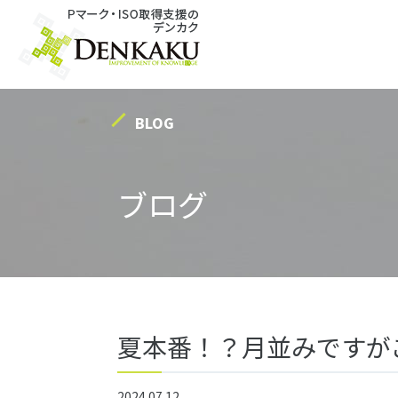
Warning
: Undefined array key "HTTP_ACCEPT_LANGUAGE" in
/home/c0858090/public_ht
BLOG
ブログ
夏本番！？月並みですが
2024.07.12
梅雨