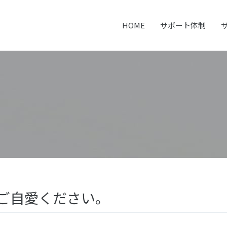
ml/denkaku.com/wp-content/themes/denkaku/header.php
on line
50
HOME
サポート体制
ご自愛ください。