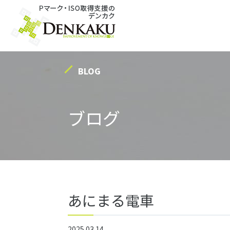
Warning
: Undefined array key "HTTP_ACCEPT_LANGUAGE" in
/home/c0858090/public_ht
BLOG
ブログ
あにまる電車
2025.03.14
出張