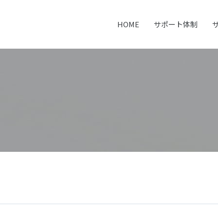
ml/denkaku.com/wp-content/themes/denkaku/header.php
on line
50
HOME
サポート体制