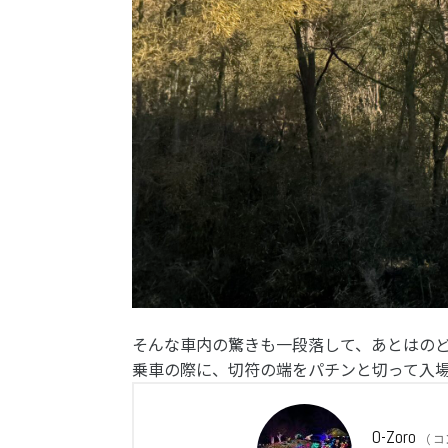
そんな車内の驚きも一段落して、あとはの
乗車の際に、切符の端をパチンと切って入
O-Zoro
(
コ