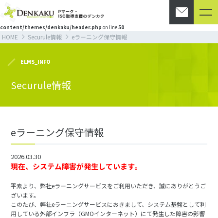
Warning
: Undefined array key "HTTP_ACCEPT_LANGUAGE" in
/home/c0858090/public_html/denkaku.com/wp-
content/themes/denkaku/header.php
on line
50
HOME
Securule情報
eラーニング保守情報
ELMS_INFO
Securule情報
eラーニング保守情報
2026.03.30
Securule情報
現在、システム障害が発生しています。
平素より、弊社eラーニングサービスをご利用いただき、誠にありがとうご
ざいます。
このたび、弊社eラーニングサービスにおきまして、システム基盤として利
用している外部インフラ（GMOインターネット）にて発生した障害の影響