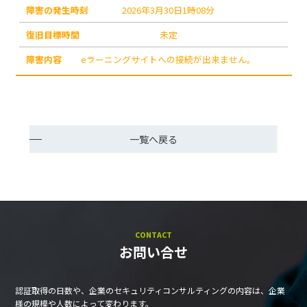
状
2026年3月30日1時08分
況
未定
発
eラーニングサイトへの接続が出来ません。
生
時
刻
復
一覧へ戻る
旧
目
標
時
間
CONTACT
お問い合せ
内
容
認証取得の日数や、企業のセキュリティコンサルティングの内容は、企業
様の規模や人数によって変わります。