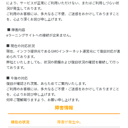
により、サービスが正常にご利用いただけない、またはご利用しづらい状
況が発生しております。
ご利用のお客様には、多大なるご不便、ご迷惑をおかけしておりますこと
を、心より深くお詫び申し上げます。
■ 障害内容
eラーニングサイトへの接続が出来ません。
■ 現在の対応状況
現在、インフラ提供元である
GMOインターネット
運営元にて復旧対応が進
められております。
弊社といたしましても、状況の把握および復旧状況の確認を継続して行っ
ております。
■ 今後の対応
復旧が確認され次第、あらためてご案内いたします。
ご利用のお客様には、多大なるご不便・ご迷惑をおかけしておりますこと
を、心よりお詫び申し上げます。
何卒ご理解賜りますよう、お願い申し上げます。
障害情報
現
在
障害が発生中。
の